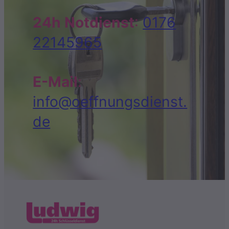
24h Notdienst
:
0176
22145965
E-Mail
:
info@oeffnungsdienst.
de