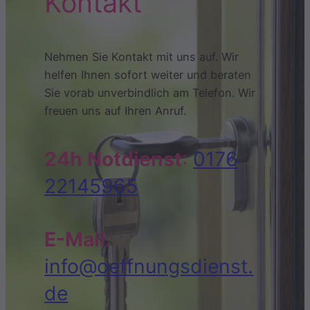
Kontakt
Nehmen Sie Kontakt mit uns auf. Wir
helfen Ihnen sofort weiter und beraten
Sie vorab unverbindlich am Telefon. Wir
freuen uns auf Ihren Anruf.
24h Notdienst
:
0176
22145965
E-Mail
:
info@oeffnungsdienst.
de